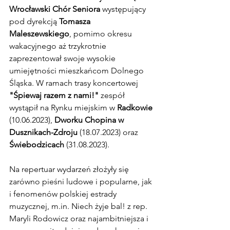
Wrocławski Chór Seniora 
występujący 
pod dyrekcją 
Tomasza 
Maleszewskiego
, pomimo okresu 
wakacyjnego aż trzykrotnie 
zaprezentował swoje wysokie 
umiejętności mieszkańcom Dolnego 
Śląska. W ramach trasy koncertowej 
"Śpiewaj razem z nami!"
 zespół 
wystąpił na Rynku miejskim w 
Radkowie
(10.06.2023), 
Dworku Chopina w 
Dusznikach-Zdroju
 (18.07.2023) oraz 
Świebodzicach
 (31.08.2023).
Na repertuar wydarzeń złożyły się 
zarówno pieśni ludowe i popularne, jak 
i fenomenów polskiej estrady 
muzycznej, m.in. Niech żyje bal! z rep. 
Maryli Rodowicz oraz najambitniejsza i 