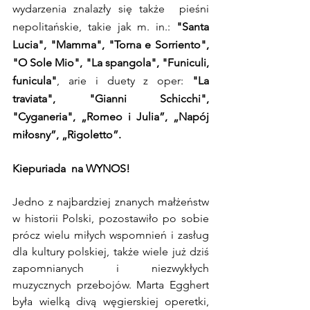
wydarzenia znalazły się także  pieśni 
nepolitańskie, takie jak m. in.: 
"Santa 
Lucia", "Mamma", "Torna e Sorriento", 
"O Sole Mio", "La spangola", "Funiculi, 
funicula"
, arie i duety z oper: 
"La 
traviata", "Gianni Schicchi", 
"Cyganeria", „Romeo i Julia”, „Napój 
miłosny”, „Rigoletto”.
Kiepuriada  na WYNOS!
Jedno z najbardziej znanych małżeństw 
w historii Polski, pozostawiło po sobie 
prócz wielu miłych wspomnień i zasług 
dla kultury polskiej, także wiele już dziś 
zapomnianych i niezwykłych 
muzycznych przebojów. Marta Egghert 
była wielką divą węgierskiej operetki, 