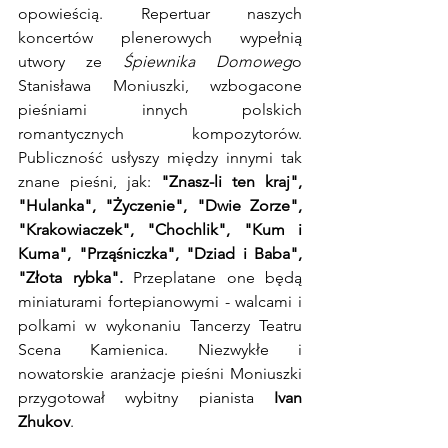
opowieścią. Repertuar naszych 
koncertów plenerowych wypełnią 
utwory ze 
Śpiewnika Domoweg
o 
Stanisława Moniuszki, wzbogacone 
pieśniami innych polskich 
romantycznych kompozytorów. 
Publiczność usłyszy między innymi tak 
znane pieśni, jak: 
"Znasz-li ten kraj", 
"Hulanka", "Życzenie", "Dwie Zorze", 
"Krakowiaczek", "Chochlik", "Kum i 
Kuma", "Prząśniczka", "Dziad i Baba", 
"Złota rybka". 
Przeplatane one będą 
miniaturami fortepianowymi - walcami i 
polkami w wykonaniu Tancerzy Teatru 
Scena Kamienica. Niezwykłe i 
nowatorskie aranżacje pieśni Moniuszki 
przygotował wybitny pianista 
Ivan 
Zhukov
.