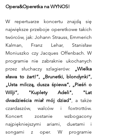
Opera&Operetka na WYNOS!
W repertuarze koncertu znajdą się 
największe przeboje operetkowe takich 
twórców, jak: Johann Strauss, Emmerich 
Kalman, Franz Lehar, Stanisław 
Moniuszko czy Jacques Offenbach. W 
programie nie zabraknie ukochanych 
przez słuchaczy szlagierów: 
„Wielka 
sława to żart!”, „Brunetki, blondynki”, 
„Usta milczą, dusza śpiewa”, „Pieśń o 
Wilji”, "Kuplety Adeli", "Lat 
dwadzieścia miał mój dziad"
, a także 
czardaszów, walców i foxtrottów. 
Koncert zostanie wzbogacony 
najpiękniejszymi ariami, duetami i 
songami z oper. W programie 