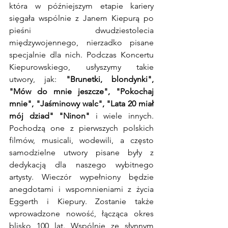
która w późniejszym etapie kariery 
sięgała wspólnie z Janem Kiepurą po 
pieśni dwudziestolecia 
międzywojennego, nierzadko pisane 
specjalnie dla nich. Podczas Koncertu 
Kiepurowskiego, usłyszymy takie 
utwory, jak: 
"Brunetki, blondynki", 
"Mów do mnie jeszcze", "Pokochaj 
mnie", "Jaśminowy walc", "Lata 20 miał 
mój dziad" "Ninon"
 i wiele innych. 
Pochodzą one z pierwszych polskich 
filmów, musicali, wodewili, a często 
samodzielne utwory pisane były z 
dedykacją dla naszego wybitnego 
artysty. Wieczór wypełniony będzie 
anegdotami i wspomnieniami z życia 
Eggerth i Kiepury. Zostanie także 
wprowadzone nowość, łącząca okres 
blisko 100 lat. Wspólnie ze słynnym 