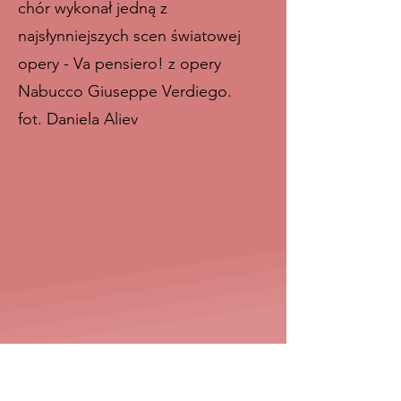
chór wykonał jedną z
najsłynniejszych scen światowej
opery - Va pensiero! z opery
Nabucco Giuseppe Verdiego.
fot. Daniela Aliev
Udział w Wielkiej Gali Operetki
Wrocław