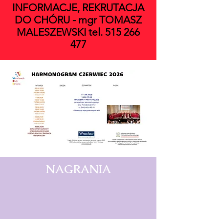
INFORMACJE, REKRUTACJA
DO CHÓRU - mgr TOMASZ
MALESZEWSKI tel.
515 266
477
NAGRANIA