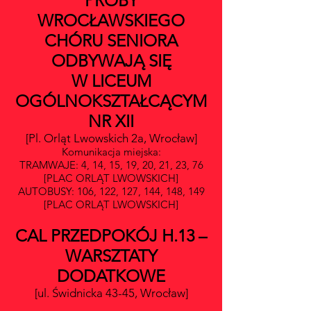
PRÓBY
WROCŁAWSKIEGO
CHÓRU SENIORA
ODBYWAJĄ SIĘ
W LICEUM
OGÓLNOKSZTAŁCĄCYM
NR XII
[Pl. Orląt Lwowskich 2a, Wrocław]
Komunikacja miejska:
TRAMWAJE: 4, 14, 15, 19, 20, 21, 23, 76
[PLAC ORLĄT LWOWSKICH]
AUTOBUSY: 106, 122, 127, 144, 148, 149
[PLAC ORLĄT LWOWSKICH]
CAL PRZEDPOKÓJ H.13 –
WARSZTATY
DODATKOWE
[ul. Świdnicka 43-45, Wrocław]