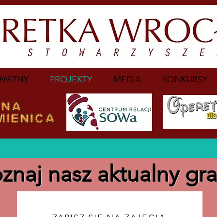
WIZNY
PROJEKTY
MEDIA
KONKURSY
znaj nasz aktualny gra