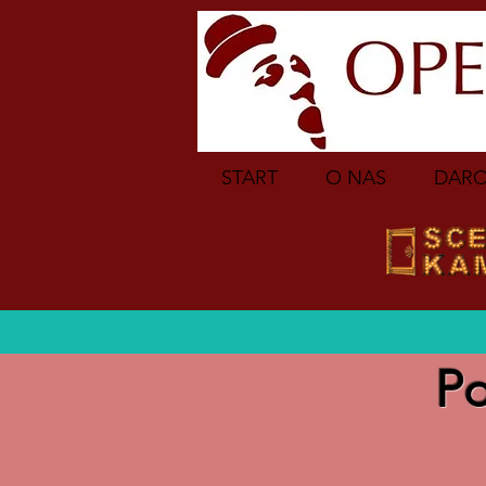
START
O NAS
DARO
Po