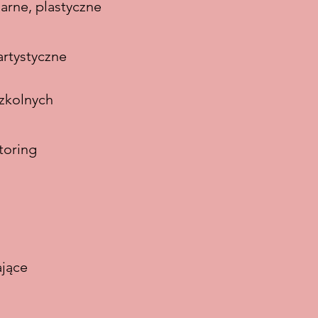
narne, plastyczne
rtystyczne
zkolnych
toring
ające