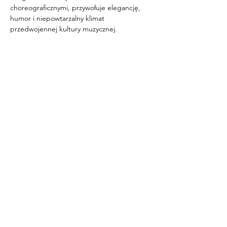
choreograficznymi, przywołuje elegancję, 
humor i niepowtarzalny klimat 
przedwojennej kultury muzycznej.
 NA WSZYSTKIE WYDARZENIA WSTĘP 
WOLNY!
ZADANIE PUBLICZNE JEST 
DOFINANSOWANE ZE ŚRODKÓW 
BUDŻETU GMINY WROCŁAW