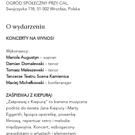
OGRÓD SPOŁECZNY PRZY CAL,
Swojczycka 118, 51-502 Wrocław, Polska
O wydarzeniu
KONCERTY NA WYNOS!
Wykonawcy:
Mariola Augustyn
 – sopran
Damian Domalewski 
– tenor
Tomasz Maleszewski
 – tenor
Tancerze Teatru Scena Kamienica
Maciej Michałkowski
 – konferansjer
ZAŚPIEWAJ Z KIEPURĄ!
„Zaśpiewaj z Kiepurą” to barwna muzyczna 
podróż do świata Jana Kiepury i Marty 
Eggerth, łącząca operetkę, piosenkę 
filmową, repertuar retro i melodie 
międzywojnia. Koncert, wzbogacony 
anegdotami o artystach i elementami 