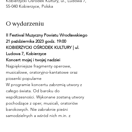
Kobierzycki Ośrodek Kultury, ul., Ludowa 7,
55-040 Kobierzyce, Polska
O wydarzeniu
II Festiwal Muzyczny Powiatu Wrocławskiego
21 października 2023 godz. 19:00 
KOBIERZYCKI OŚRODEK KULTURY | ul. 
Ludowa 7, Kobierzyce
Koncert mojej i twojej nadziei
Najpiękniejsze fragmenty operowe, 
musicalowe, oratoryjno-kantatowe oraz 
piosenki popularne
W programie koncertu zabrzmią utwory z 
całego świata. Od baroku do 
współczesności. Wykonane zostaną utwory 
pochodzące z oper, musicali, oratoriów 
barokowych. Nie zabraknie pieśni 
samodzielnych a wśród nich m.in. z 
repertuarów estradowych fenomenów i 
gwiazd muzycznych takich jak chociażby: 