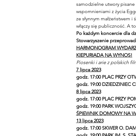
samodzielne utwory pisane 
wspomnieniami z życia Egger
ze słynnym małżeństwem i 
włączy się publiczność. A t
Po każdym koncercie dla dz
Stowarzyszenie przeprowadz
HARMONOGRAM WYDARZ
KIEPURIADA NA WYNOS!
Piosenki i arie z polskich 
7 lipca 2023
godz. 17:00 PLAC PRZY OTW
godz. 19:00 DZIEDZINIEC 
8 lipca 2023
godz. 17:00 PLAC PRZY P
godz. 19:00 PARK WOJSZY
ŚPIEWNIK DOMOWY NA 
13 lipca 2023
godz. 17:00 SKWER O. DAM
godz. 19:00 PARK IM. S. ST