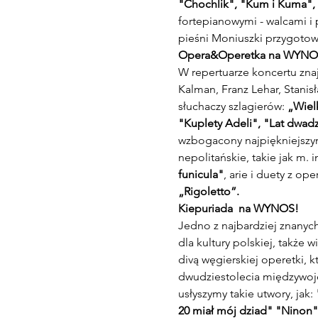
"Chochlik", "Kum i Kuma", "
fortepianowymi - walcami i 
pieśni Moniuszki przygotowa
Opera&Operetka na WYNO
W repertuarze koncertu zna
Kalman, Franz Lehar, Stani
słuchaczy szlagierów: 
„Wielk
"Kuplety Adeli", "Lat dwadz
wzbogacony najpiękniejszymi
nepolitańskie, takie jak m. in
funicula"
, arie i duety z oper
„Rigoletto”.
Kiepuriada  na WYNOS!
Jedno z najbardziej znanych
dla kultury polskiej, także
divą węgierskiej operetki, 
dwudziestolecia międzywoje
usłyszymy takie utwory, jak: 
20 miał mój dziad" "Ninon"