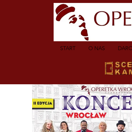
START
O NAS
DARO