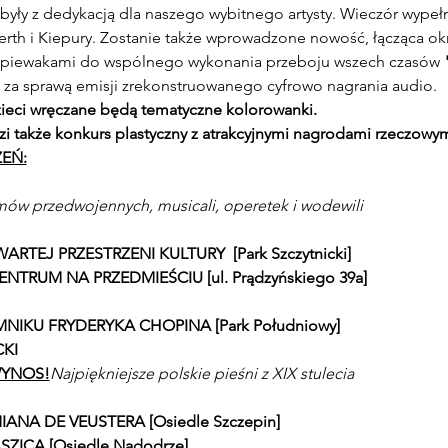
były z dedykacją dla naszego wybitnego artysty. Wieczór wypeł
th i Kiepury. Zostanie także wprowadzone nowość, łącząca okre
śpiewakami do wspólnego wykonania przeboju wszech czasów 
o za sprawą emisji zrekonstruowanego cyfrowo nagrania audio.
ieci wręczane będą tematyczne kolorowanki. 

i także konkurs plastyczny z atrakcyjnymi nagrodami rzeczowym
EŃ:
filmów przedwojennych, musicali, operetek i wodewili
ARTEJ PRZESTRZENI KULTURY  [Park Szczytnicki]
CENTRUM NA PRZEDMIEŚCIU [ul. Prądzyńskiego 39a]
OMNIKU FRYDERYKA CHOPINA [Park Południowy]
CKI
WYNOS!
Najpiękniejsze polskie pieśni z XIX stulecia
IANA DE VEUSTERA [Osiedle Szczepin]
ASZICA [Osiedle Nadodrze]