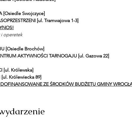
 [Osiedle Swojczyce]
SOPRZESTRZENI [ul. Tramwajowa 1-3]
YNOS!
 i operetek
U [Osiedle Brochów]
CENTRUM AKTYWNOŚCI TARNOGAJU [ul. Gazowa 22]
[ul. Królewska]
[ul. Królewiecka 89]
T DOFINANSOWANE ZE ŚRODKÓW BUDŻETU GMINY WROCŁA
 wydarzenie