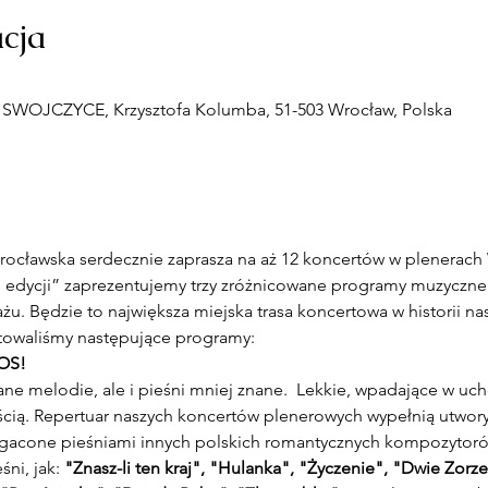
acja
WOJCZYCE, Krzysztofa Kolumba, 51-503 Wrocław, Polska
ocławska serdecznie zaprasza na aż 12 koncertów w plenerach
 edycji” zaprezentujemy trzy zróżnicowane programy muzyczne
żu. Będzie to największa miejska trasa koncertowa w historii nas
owaliśmy następujące programy:
OS!
ne melodie, ale i pieśni mniej znane.  Lekkie, wpadające w uc
ścią. Repertuar naszych koncertów plenerowych wypełnią utwory
gacone pieśniami innych polskich romantycznych kompozytorów
ni, jak: 
"Znasz-li ten kraj", "Hulanka", "Życzenie", "Dwie Zorz