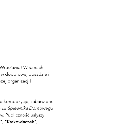
 Wrocławia! W ramach 
 w doborowej obsadzie i 
zej organizacji!
ho kompozycje, zabarwione 
 ze 
Śpiewnika Domoweg
o 
. Publiczność usłyszy 
e", "Krakowiaczek", 