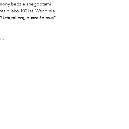
niony będzie anegdotami i 
s blisko 100 lat. Wspólnie 
"Usta milczą, dusza śpiewa"
i.