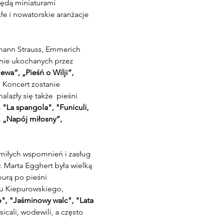
ędą miniaturami 
e i nowatorskie aranżacje 
ohann Strauss, Emmerich 
nie ukochanych przez 
ewa”, „Pieśń o Wilji”, 
. Koncert zostanie 
azły się także  pieśni 
"La spangola", "Funiculi, 
, „Napój miłosny”, 
 miłych wspomnień i zasług 
. Marta Egghert była wielką 
purą po pieśni 
u Kiepurowskiego, 
", "Jaśminowy walc", "Lata 
icali, wodewili, a często 