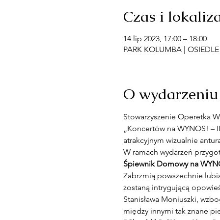
Czas i lokaliz
14 lip 2023, 17:00 – 18:00
PARK KOLUMBA | OSIEDLE S
O wydarzeniu
Stowarzyszenie Operetka Wr
„Koncertów na WYNOS! – II
atrakcyjnym wizualnie antura
W ramach wydarzeń przygot
Śpiewnik Domowy na WYN
Zabrzmią powszechnie lubia
zostaną intrygującą opowie
Stanisława Moniuszki, wzbo
między innymi tak znane pieś