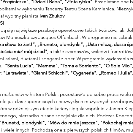
Prząśniczka", "Dziad i Baba", "Złota rybka". 
Przeplatane one b
polkami w wykonaniu Tancerzy Teatru Scena Kamienica. Niezwykł
ł wybitny pianista 
Ivan Zhukov
.
S!
jdą się największe przeboje operetkowe takich twórców, jak: J
sław Moniuszko czy Jacques Offenbach. W programie nie zabrak
a sława to żart!”, „Brunetki, blondynki”, „Usta milczą, dusza śpi
ieścia miał mój dziad"
, a także czardaszów, walców i foxtrottów
 ariami, duetami i songami z oper. W programie wydarzenia znal
.: 
"Santa Lucia", "Mamma", "Torna e Sorriento", "O Sole Mio", 
: 
"La traviata", "Gianni Schicchi", "Cyganeria", „Romeo i Julia”
 małżeństw w historii Polski, pozostawiło po sobie prócz wielu
 wiele już dziś zapomnianych i niezwykłych muzycznych przebojów
która w późniejszym etapie kariery sięgała wspólnie z Janem Kie
nnego, nierzadko pisane specjalnie dla nich. Podczas Koncert
"Brunetki, blondynki", "Mów do mnie jeszcze", "Pokochaj mnie
 i wiele innych. Pochodzą one z pierwszych polskich filmów, mus