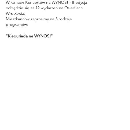
W ramach Koncertów na WYNOS! - II edycja
odbędzie się aż 12 wydarzeń na Osiedlach
Wrocławia.
Mieszkańców zaprosimy na 3 rodzaje
programów:
"Kiepuriada na WYNOS!"
"Opera&Operetka na WYNOS!"
"Śpiewnik Domowy na WYNOS!"
Harmonogram wydarzeń zostanie podany w
późniejszym terminie.
WSTĘP WOLNY!
ZADANIE PUBLICZNE JEST
DOFINANSOWANE ZE ŚRODKÓW
BUDŻETU GMINY WROCŁAW
Udostępnij to wydarzenie