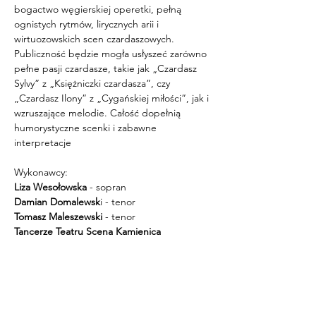
bogactwo węgierskiej operetki, pełną 
ognistych rytmów, lirycznych arii i 
wirtuozowskich scen czardaszowych. 
Publiczność będzie mogła usłyszeć zarówno 
pełne pasji czardasze, takie jak „Czardasz 
Sylvy” z „Księżniczki czardasza”, czy 
„Czardasz Ilony” z „Cygańskiej miłości”, jak i 
wzruszające melodie. Całość dopełnią 
humorystyczne scenki i zabawne 
interpretacje
Wykonawcy:
Liza Wesołowska
 - sopran
Damian Domalewsk
i - tenor
Tomasz Maleszewski 
- tenor
Tancerze Teatru Scena Kamienica
Maciej Michałkowski
 - konferansjer
WSTĘP WOLNY!
ZADANIE PUBLICZNE JEST 