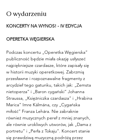
O wydarzeniu
KONCERTY NA WYNOS! - IV EDYCJA
OPERETKA WĘGIERSKA
Podczas koncertu „Operetka Węgierska” 
publiczność będzie miała okazję usłyszeć 
najpiękniejsze czardasze, które zapisały się 
w historii muzyki operetkowej. Zabrzmią 
przesławne i rozpoznawalne fragmenty z 
arcydzieł tego gatunku, takich jak: „Zemsta 
nietoperza” i „Baron cygański” Johanna 
Straussa, „Księżniczka czardasza” i „Hrabina 
Marica” Imre Kálmána, czy „Cygańska 
miłość” Franza Lehára. Nie zabraknie 
również muzycznych pereł z mniej znanych, 
ale równie urokliwych utworów, jak „Dama z 
portretu” i „Perła z Tokaju”. Koncert stanie 
się prawdziwą muzyczną podróżą przez 