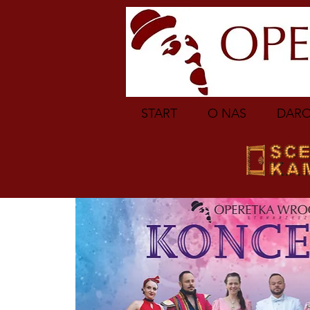
START
O NAS
DARO