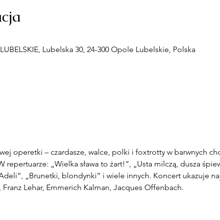
acja
BELSKIE, Lubelska 30, 24-300 Opole Lubelskie, Polska
ej operetki – czardasze, walce, polki i foxtrotty w barwnych cho
repertuarze: „Wielka sława to żart!”, „Usta milczą, dusza śpiew
eli”, „Brunetki, blondynki” i wiele innych. Koncert ukazuje naj
, Franz Lehar, Emmerich Kalman, Jacques Offenbach.