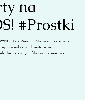
ty na
! #Prostki
YNOS! na Warmii i Mazurach zabrzmią
iej piosenki dwudziestolecia
lodie z dawnych filmów, kabaretów,