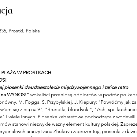
acja
, Prostki, Polska
6:00 PLAŻA W PROSTKACH
OS! 
ej piosenki dwudziestolecia międzywojennego i tańce retro
30. na WYNOS!"
 wokaliści przeniosą odbiorców w podróż po kaba
ówny, M. Fogga, S. Przybylskiej, J. Kiepury: "Powróćmy jak za 
iłem się z nią na 9", "Brunetki, blondynki", "Ach, śpij kochan
a" i wiele innych. Piosenka kabaretowa pochodząca z wodewili i
mów stanowi niezwykle ważny element kultury polskiej. Zapreze
 oryginalnych aranży Ivana Zhukova zaprezentują piosenki z dawny