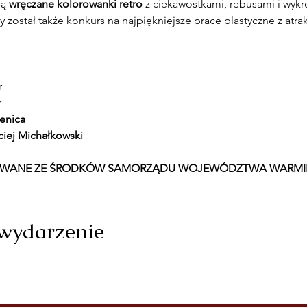
ą 
wręczane kolorowanki retro
 z ciekawostkami, rebusami i wykr
 został także konkurs na najpiękniejsze prace plastyczne z atr
r
r
enica
ciej Michałkowski
OWANE ZE ŚRODKÓW SAMORZĄDU WOJEWÓDZTWA WARMI
 wydarzenie