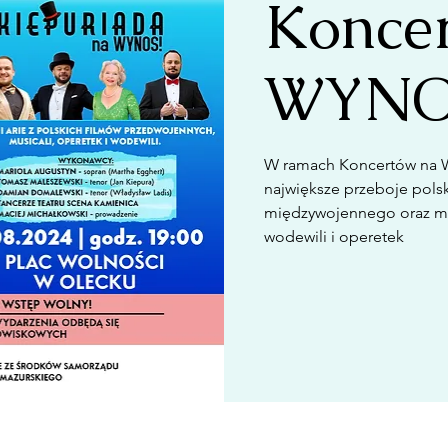
Koncer
WYNOS
W ramach Koncertów na W
największe przeboje polsk
międzywojennego oraz me
wodewili i operetek