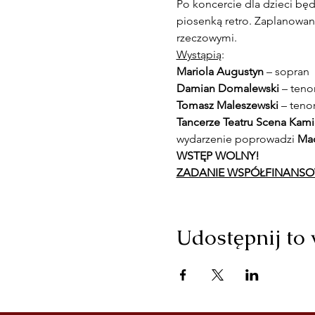
Po koncercie dla dzieci będ
piosenką retro. Zaplanowany
rzeczowymi.
Wystąpią
: 
Mariola Augustyn
 – sopran
Damian Domalewski
 – teno
Tomasz Maleszewski
 – teno
Tancerze Teatru Scena Kami
wydarzenie poprowadzi
 Ma
WSTĘP WOLNY!
ZADANIE WSPÓŁFINANS
Udostępnij to