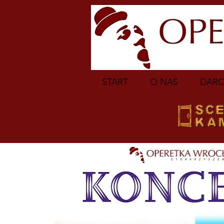
START
O NAS
DARO