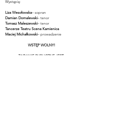
Wystąpią:
Liza Wesołowska
– sopran
Damian Domalewski
– tenor
Tomasz Maleszewski
– tenor
Tancerze Teatru Scena Kamienica
Maciej Michałkowski
– prowadzenie
WSTĘP WOLNY!
ZADANIE PUBLICZNE JEST 
WSPÓŁFINANSOWANE ZE ŚRODKÓW 
GMINY WRONKI
PARTNER: WRONIECKI OŚRODEK 
KULTURY
PATRON MEDIALNY: WRONIECKI BAZAR