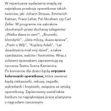
W repertuarze wydarzenia znajdą się 
największe przeboje operetkowe takich 
twórców, jak: Johann Strauss, Emmerich 
Kalman, Franz Lehar, Pal Abraham czy Carl 
Zeller. W programie nie zabraknie 
ukochanych przez słuchaczy szlagierów: 
„Wielka sława to żart!”, „Brunetki, 
blondynki”, „Usta milczą, dusza śpiewa”, 
„Pieśń o Wilji”, "Kuplety Adeli", "Lat 
dwadzieścia miał mój dziad", a także 
czardaszów, walców i foxtrottów. Wraz z 
solistami śpiewakami zaprezentują się 
tancerze Teatru Scena Kamienica.
Po koncercie dla dzieci będą 
wręczane 
kolorowanki operetkowe,
 które zawierać 
będą ciekawostki, rebusy, zagadki, 
wykreślanki i krzyżówki, związane ze sztuką 
operetkową. Zaplanowany został także 
konkurs na najpiękniejsze prace plastyczne 
z nagrodami rzeczowymi.