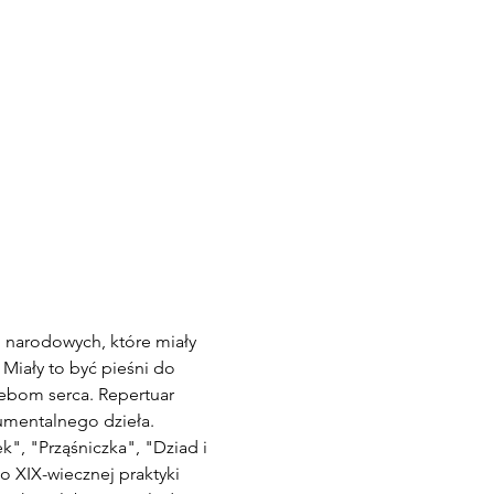
i narodowych, które miały 
iały to być pieśni do 
bom serca. Repertuar 
umentalnego dzieła. 
", "Prząśniczka", "Dziad i 
 XIX-wiecznej praktyki 