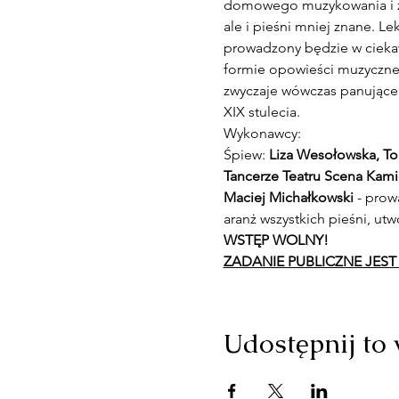
domowego muzykowania i za
ale i pieśni mniej znane. L
prowadzony będzie w ciekaw
formie opowieści muzycznej, 
zwyczaje wówczas panujące. 
XIX stulecia.
Wykonawcy:
Śpiew: 
Liza Wesołowska, T
Tancerze Teatru Scena Kami
Maciej Michałkowski
 - pro
aranż wszystkich pieśni, utw
WSTĘP WOLNY!
ZADANIE PUBLICZNE JES
Udostępnij to