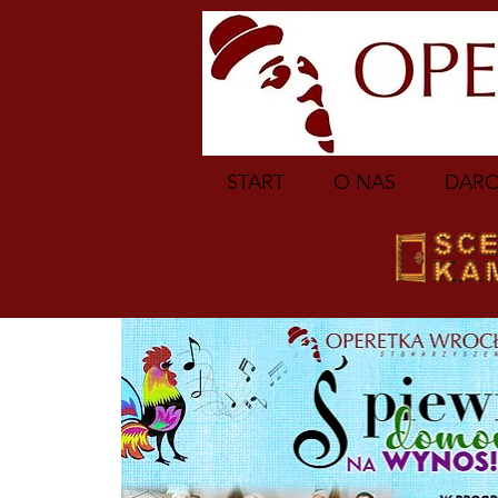
START
O NAS
DARO