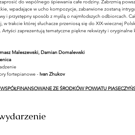
prosić do wspólnego śpiewania całe rodziny. Zabrzmią powsz
ekkie, wpadające w ucho kompozycje, zabarwione zostaną intryg
y i przystępny sposób z myślą o najmłodszych odbiorcach. Cał
w trakcie której słuchacze przeniosą się do XIX-wiecznej Polski
Artyści zaprezentują tematyczne piękne rekwizyty i oryginalne 
omasz Maleszewski, Damian Domalewski
enica
wadzenie
ory fortepianowe - 
Ivan Zhukov
T WSPÓŁFINANSOWANE ZE ŚRODKÓW POWIATU PIASECZYŃ
 wydarzenie