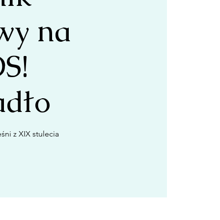
y na
S!
adło
śni z XIX stulecia