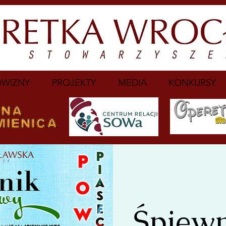
WIZNY
PROJEKTY
MEDIA
KONKURSY
Śpiew