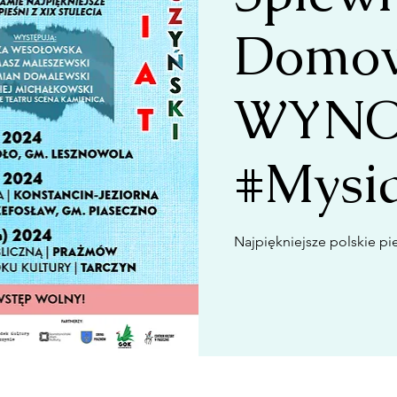
Domow
WYNO
#Mysi
Najpiękniejsze polskie pie