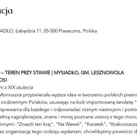
acja
DŁO, Łabędzia 11, 05-500 Piaseczno, Polska
9:00 – TEREN PRZY STAWIE | MYSIADŁO, GM. LESZNOWOLA
OS!
i z XIX stulecia
"Moniuszce przyświecała wyższa idea w tworzeniu polskich pieśn
u codziennym Polaków, usuwając na bok importowaną tandetę." M
ewania dla każdego i odpowiadać różnym nastrojom i potrze
nią najpiękniejsze, znane i mniej poznane utwory z tego mon
innymi: "Znaszli ten kraj", "Na Wawel", "Kwiatek", "Krakowiaczek
ez organizację tego rodzaju wydarzeń, chcielibyśmy powrócić do