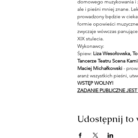
domowego muzykowania i za
ale i pieśni mniej znane. L
prowadzony będzie w ciekaw
formie opowieści muzycznej, 
zwyczaje wówczas panujące. 
XIX stulecia.
Wykonawcy:
Śpiew: 
Liza Wesołowska, T
Tancerze Teatru Scena Kami
Maciej Michałkowski
 - pro
aranż wszystkich pieśni, utw
WSTĘP WOLNY!
ZADANIE PUBLICZNE JES
Udostępnij to