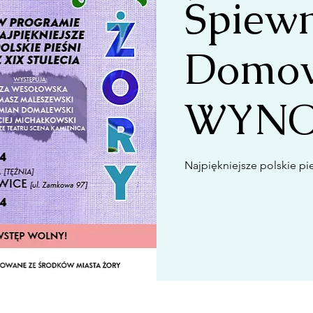
Śpiew
Domow
WYNOS
Najpiękniejsze polskie pie