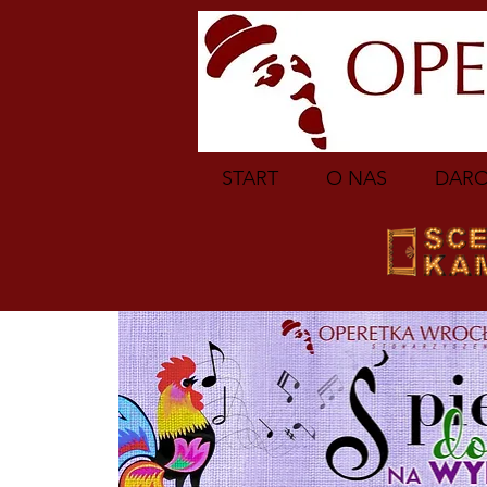
START
O NAS
DARO