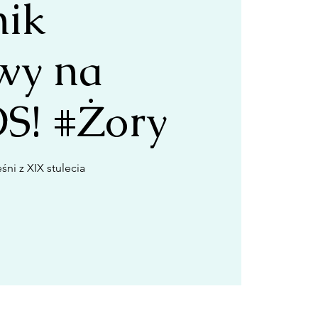
nik
y na
! #Żory
śni z XIX stulecia