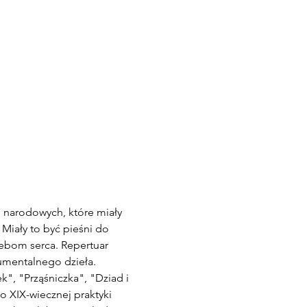
i narodowych, które miały 
iały to być pieśni do 
bom serca. Repertuar 
umentalnego dzieła. 
", "Prząśniczka", "Dziad i 
 XIX-wiecznej praktyki 