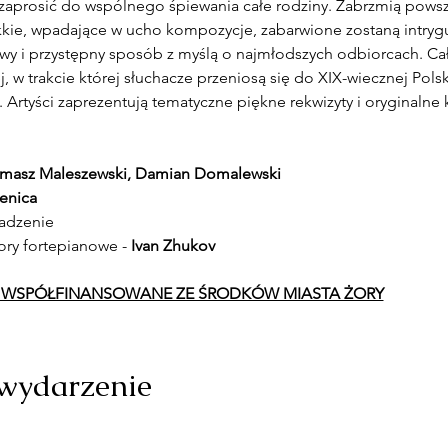
prosić do wspólnego śpiewania całe rodziny. Zabrzmią powsz
ekkie, wpadające w ucho kompozycje, zabarwione zostaną intryg
y i przystępny sposób z myślą o najmłodszych odbiorcach. Cał
w trakcie której słuchacze przeniosą się do XIX-wiecznej Polski
Artyści zaprezentują tematyczne piękne rekwizyty i oryginalne 
omasz Maleszewski, Damian Domalewski
enica
wadzenie
ory fortepianowe - 
Ivan Zhukov
T WSPÓŁFINANSOWANE ZE ŚRODKÓW MIASTA ŻORY
 wydarzenie