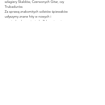
szlagiery Skaldów, Czerwonych Gitar, czy 
Trubadurów.
Za sprawą znakomitych solistów śpiewaków 
usłyszymy znane hity w nowych i 
oryginalnych aranżacjach. Zabrzmią m.in.: 
“Bella Donna”, “Cicha woda”, “Prześliczna 
wiolonczelistka”, „List do matki”, „Cała sala 
śpiewa z nami”, „Greckie wino”, 
„Człowieczy los” i wiele innych przebojów. A 
tańce inspirowane m. in. “Baja – bongo”, 
“Parasolkami” w kostiumach z tamtych 
czasów wykonają tancerki Sceny Kamienica!
Wykonawcy: 
Mariola Augustyn, Magdalena Buczkowska, 
Sybilla Michałek, Damian Domalewski, 
Tomasz Maleszewski 
- wokaliści  
Ivan Zhukov
 - fortepian  
Tancerze Teatru Scena Kamienica  
Elżbieta Szomańska
 - prowadzenie
WSTĘP WOLNY!
ZADANIE PUBLICZNE JEST 