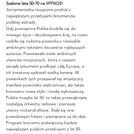
Szalone lata 50-70 na WYNOS!
Sentymentalna muzyczna podróż z 
największymi przebojami fenomenów 
polskiej estrady
Gdy powojenna Polska budziła się do 
nowego życia i obudowywano kraj, na nowo 
rodziła się rodzima piosenka z niezwykle 
ambitnymi tekstami ówcześnie najlepszych 
autorów. Powstawało wiele ambitnych 
utworów muzycznych, które z czasem 
zaczęły szturmem podbijać całą Europę, a 
ich kreatorzy zyskiwali wielką karierę. W 
piosenkach tych przejawiał się artystyczny 
manifest przeciwko stalinizmowi, ale także 
kreowano nowe style i modę wykonawczą. 
Polska muzyka lat 50. to także przesiąknięte 
nostalgią orkiestry radiowe i pierwsze 
utwory rockandrollowe. Stały się one 
prawdziwymi hitami i pamiętane są do dziś. 
Program koncertu poświęcony będzie 
największym polskim przebojom z lat 50., 