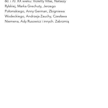
60. i 70. XX wieku: Violetty Villas, Nataszy 
Rylskiej, Marka Grechuty, Jerzego 
Połomskiego, Anny German, Zbigniewa 
Wodeckiego, Andrzeja Zauchy, Czesława 
Niemena, Ady Rusowicz i innych. Zabrzmią 
szlagiery Skaldów, Czerwonych Gitar, czy 
Trubadurów. Całość w oryginalnych 
aranżacjach i oryginalnych operetkowych 
wykonaniach solistów śpiewaków i 
brawurowych tańcach stylizowanych na 
dawne lata. Dodatkowo prezentowane 
utwory będą omawiane przez konferansjera 
wraz z ciekawostkami o ich autorach.
Wystąpią:
Mariola Augustyn
 – wokal 
Damian Domalewski
 – wokal 
Tomasz Maleszewski
 – wokal 
Tancerze Teatru Scena Kamienica 
Maciej Michałkowski
 – prowadzenie 
koncertu
WSTĘP WOLNY!
ZADANIE PUBLICZNE ZOSTAŁO 