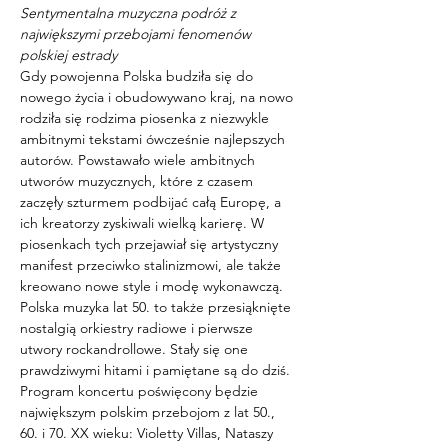
Sentymentalna muzyczna podróż z 
największymi przebojami fenomenów 
polskiej estrady
Gdy powojenna Polska budziła się do 
nowego życia i obudowywano kraj, na nowo 
rodziła się rodzima piosenka z niezwykle 
ambitnymi tekstami ówcześnie najlepszych 
autorów. Powstawało wiele ambitnych 
utworów muzycznych, które z czasem 
zaczęły szturmem podbijać całą Europę, a 
ich kreatorzy zyskiwali wielką karierę. W 
piosenkach tych przejawiał się artystyczny 
manifest przeciwko stalinizmowi, ale także 
kreowano nowe style i modę wykonawczą. 
Polska muzyka lat 50. to także przesiąknięte 
nostalgią orkiestry radiowe i pierwsze 
utwory rockandrollowe. Stały się one 
prawdziwymi hitami i pamiętane są do dziś. 
Program koncertu poświęcony będzie 
największym polskim przebojom z lat 50., 
60. i 70. XX wieku: Violetty Villas, Nataszy 