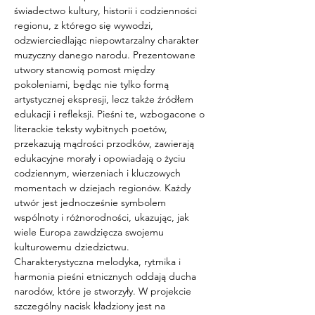
świadectwo kultury, historii i codzienności 
regionu, z którego się wywodzi, 
odzwierciedlając niepowtarzalny charakter 
muzyczny danego narodu. Prezentowane 
utwory stanowią pomost między 
pokoleniami, będąc nie tylko formą 
artystycznej ekspresji, lecz także źródłem 
edukacji i refleksji. Pieśni te, wzbogacone o 
literackie teksty wybitnych poetów, 
przekazują mądrości przodków, zawierają 
edukacyjne morały i opowiadają o życiu 
codziennym, wierzeniach i kluczowych 
momentach w dziejach regionów. Każdy 
utwór jest jednocześnie symbolem 
wspólnoty i różnorodności, ukazując, jak 
wiele Europa zawdzięcza swojemu 
kulturowemu dziedzictwu. 
Charakterystyczna melodyka, rytmika i 
harmonia pieśni etnicznych oddają ducha 
narodów, które je stworzyły. W projekcie 
szczególny nacisk kładziony jest na 