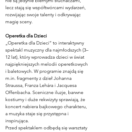
nie są jedynie biernymi słuchaczami, 
lecz stają się współtwórcami wydarzeń, 
rozwijając swoje talenty i odkrywając 
magię sceny.
Operetka dla Dzieci
„Operetka dla Dzieci” to interaktywny 
spektakl muzyczny dla najmłodszych (3–
12 lat), który wprowadza dzieci w świat 
najpiękniejszych melodii operetkowych 
i baletowych. W programie znajdą się 
m.in
. fragmenty z dzieł Johanna 
Straussa, Franza Lehára i Jacquesa 
Offenbacha. Sceniczne iluzje, barwne 
kostiumy i duże rekwizyty sprawiają, że 
koncert nabiera bajkowego charakteru, 
a muzyka staje się przystępna i 
inspirująca.
Przed spektaklem odbędą się warsztaty 