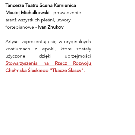
Tancerze Teatru Scena Kamienica
Maciej Michałkowski
 - prowadzenie 
aranż wszystkich pieśni, utwory 
fortepianowe - 
Ivan Zhukov
Artyści zaprezentują się w oryginalnych  
kostiumach z epoki, które zostały 
użyczone dzięki uprzejmości 
Stowarzyszenia na Rzecz Rozwoju 
Chełmska Śląskiego "Tkacze Śląscy". 
Z całego serca dziękujemy Pani Teresie 
Sobali - prezes Stowarzyszenia za 
pomoc przy organizacji tego 
ambitnego przedsięwzięcia, okazaną 
pomoc i liczne konsultacje dotyczące 
ubioru, zwyczajów i kultury końca XIX 
stulecia! 