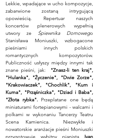
Lekkie, wpadające w ucho kompozycje, 
zabarwione zostaną intrygującą 
opowieścią. Repertuar naszych 
koncertów plenerowych wypełnią 
utwory ze 
Śpiewnika Domoweg
o 
Stanisława Moniuszki, wzbogacone 
pieśniami innych polskich 
romantycznych kompozytorów. 
Publiczność usłyszy między innymi tak 
znane pieśni, jak:  
"Znasz-li ten kraj", 
"Hulanka", "Życzenie", "Dwie Zorze", 
"Krakowiaczek", "Chochlik", "Kum i 
Kuma", "Prząśniczka", "Dziad i Baba", 
"Złota rybka". 
Przeplatane one będą 
miniaturami fortepianowymi - walcami i 
polkami w wykonaniu Tancerzy Teatru 
Scena Kamienica.  Niezwykłe i 
nowatorskie aranżacje pieśni Moniuszki 
przygotowuje wybitny pianista 
Ivan 